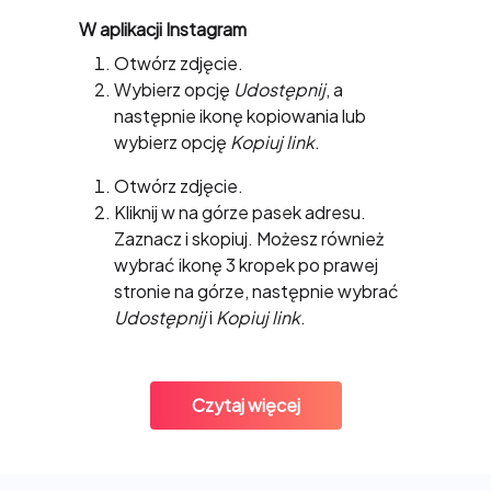
Jak skopiować link do zdjęcia na
W aplikacji Instagram
Instagram?
Otwórz zdjęcie.
Wybierz opcję
Udostępnij
, a
następnie ikonę kopiowania lub
wybierz opcję
Kopiuj link
.
W przeglądarce
Otwórz zdjęcie.
Kliknij w na górze pasek adresu.
Zaznacz i skopiuj. Możesz również
wybrać ikonę 3 kropek po prawej
stronie na górze, następnie wybrać
Udostępnij
i
Kopiuj link
.
Czytaj więcej