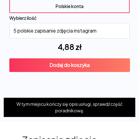
Polskie konta
Wybierz ilość
4,88
zł
Dodaj do koszyka
W tym miejscu kończy się opis usługi, sprawdź część
poradnikową: