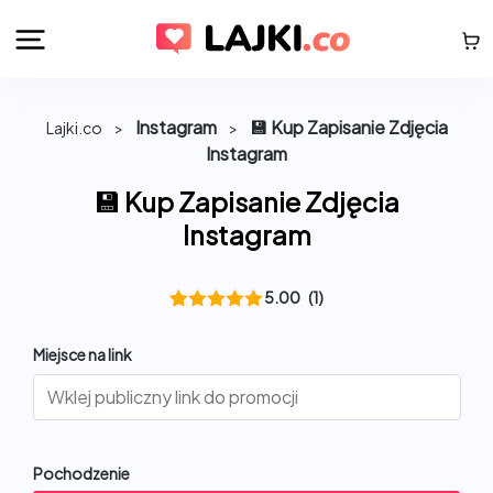
Instagram
💾 Kup Zapisanie Zdjęcia
Lajki.co
>
>
Instagram
💾 Kup Zapisanie Zdjęcia
Instagram
5.00
(1)
Oceniony
1
5.00
na 5
Miejsce na link
na
podstawie
oceny
klienta
Pochodzenie