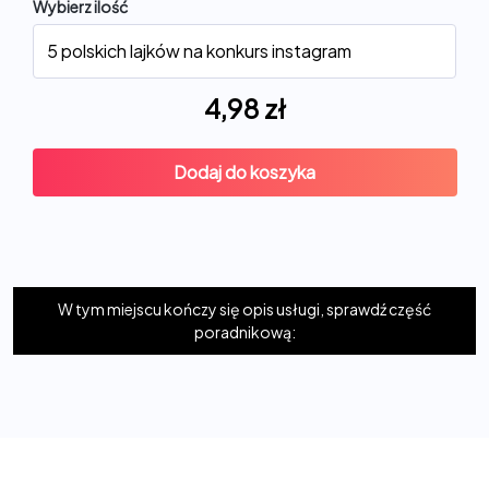
Wybierz ilość
4,98
zł
Dodaj do koszyka
W tym miejscu kończy się opis usługi, sprawdź część
poradnikową: