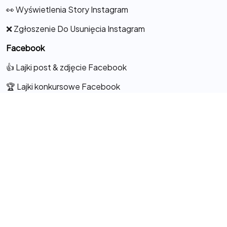
👀 Wyświetlenia Story Instagram
❌ Zgłoszenie Do Usunięcia Instagram
Facebook
👍 Lajki post & zdjęcie Facebook
🏆 Lajki konkursowe Facebook
👁️‍🗨️ Lajki do Komentarza
💖 Lajki na Fanpage
🦸 Obserwacje Facebook
🎬 Lajki do Rolek Facebook
👍🎞️ Lajki do relacji/stories
👀 Wyświetlenia do rolek / reels
👀 Wyświetlenia do filmów / video