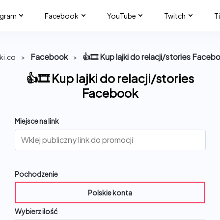
agram
Facebook
YouTube
Twitch
T
Facebook
👍🎞️ Kup lajki do relacji/stories Faceb
jki.co
>
>
👍🎞️ Kup lajki do relacji/stories
Facebook
Miejsce na link
Pochodzenie
Polskie konta
Wybierz ilość