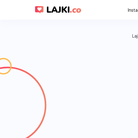
Inst
La