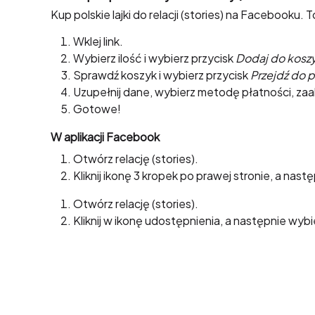
Kup polskie lajki do relacji (stories) na Facebooku. 
Wklej link.
Wybierz ilość i wybierz przycisk
Dodaj do kosz
Sprawdź koszyk i wybierz przycisk
Przejdź do p
Uzupełnij dane, wybierz metodę płatności, zaa
Gotowe!
Jak skopiować link do relacji (stories) na F
W aplikacji Facebook
Otwórz relację (stories).
Kliknij ikonę 3 kropek po prawej stronie, a nast
W przeglądarce
Otwórz relację (stories).
Kliknij w ikonę udostępnienia, a następnie wyb