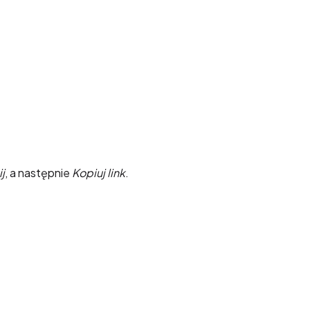
j
, a następnie
Kopiuj link
.