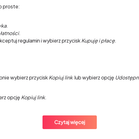
To proste:
yka
.
łatności
.
kceptuj regulamin i wybierz przycisk
Kupuję i płacę
.
acebooku?
ępnie wybierz przycisk
Kopiuj link
lub wybierz opcję
Udostępni
ierz opcję
Kopiuj link
.
Czytaj więcej