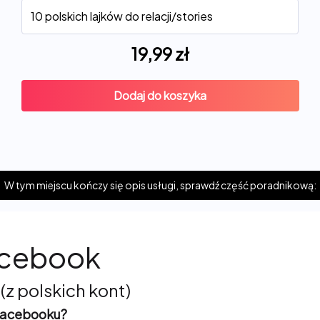
19,99
zł
Dodaj do koszyka
W tym miejscu kończy się opis usługi, sprawdź część poradnikową:
Facebook
 (z polskich kont)
a Facebooku?