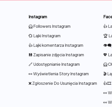
Instagram
Fac
🦸 Followers Instagram
👍 L
💞 Lajki Instagram
🏆 L
👍 Lajki komentarza Instagram
👁️‍
💾 Zapisanie zdjęcia Instagram
💖 L
🔗 Udostępnianie Instagram
🦸 O
👀 Wyświetlenia Story Instagram
🎬 L
❌ Zgłoszenie Do Usunięcia Instagram
👍🎞️
👀 W
👀 W
👥 C