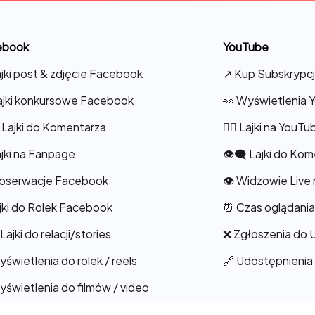
ebook
YouTube
ajki post & zdjęcie Facebook
↗️ Kup Subskrypc
ajki konkursowe Facebook
👀 Wyświetlenia 
️ Lajki do Komentarza
👍🏻 Lajki na YouTu
ajki na Fanpage
👁️‍🗨️ Lajki do K
bserwacje Facebook
👁️ Widzowie Live
ajki do Rolek Facebook
⏰ Czas oglądani
 Lajki do relacji/stories
❌ Zgłoszenia do 
yświetlenia do rolek / reels
🔗 Udostępnienia
yświetlenia do filmów / video
złonkowie Grupy Facebook