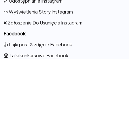
🔗 Udostępnianie Instagram
👀 Wyświetlenia Story Instagram
❌ Zgłoszenie Do Usunięcia Instagram
Facebook
👍 Lajki post & zdjęcie Facebook
🏆 Lajki konkursowe Facebook
👁️‍🗨️ Lajki do Komentarza
💖 Lajki na Fanpage
🦸 Obserwacje Facebook
🎬 Lajki do Rolek Facebook
👍🎞️ Lajki do relacji/stories
👀 Wyświetlenia do rolek / reels