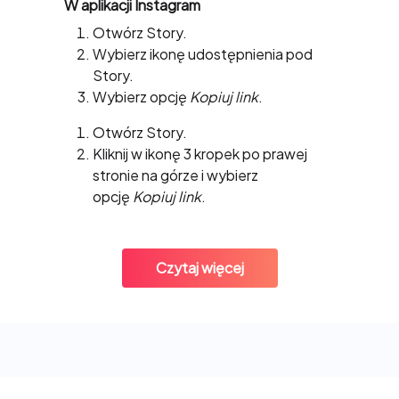
Jak skopiować link do Story na
W aplikacji Instagram
Instagram?
Otwórz Story.
Wybierz ikonę udostępnienia pod
Story.
Wybierz opcję
Kopiuj link
.
W przeglądarce
Otwórz Story.
Kliknij w ikonę 3 kropek po prawej
stronie na górze i wybierz
opcję
Kopiuj link
.
Czytaj więcej