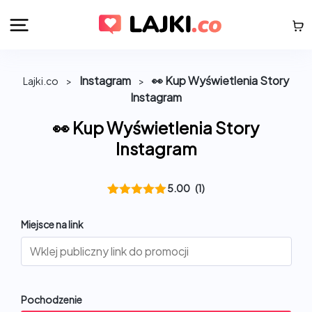
Instagram
👀 Kup Wyświetlenia Story
Lajki.co
>
>
Instagram
👀 Kup Wyświetlenia Story
Instagram
5.00
(1)
Oceniony
1
5.00
na 5
Miejsce na link
na
podstawie
oceny
klienta
Pochodzenie