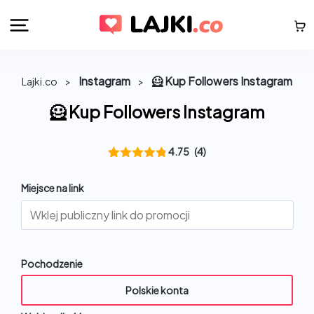
Instagram
🦸 Kup Followers Instagram
Lajki.co
>
>
🦸 Kup Followers Instagram
4.75
(4)
Oceniony
4
4.75
na 5
Miejsce na link
na
podstawie
ocen
klientów
Pochodzenie
Polskie konta