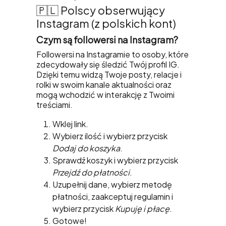
🇵🇱 Polscy obserwujący
Instagram (z polskich kont)
Czym są followersi na Instagram?
Followersi na Instagramie to osoby, które
zdecydowały się śledzić Twój profil IG.
Dzięki temu widzą Twoje posty, relacje i
rolki w swoim kanale aktualności oraz
mogą wchodzić w interakcję z Twoimi
treściami.
Kup Followers Instagram. To proste:
Jak kupić Followers Instagram?
Wklej link.
Wybierz ilość i wybierz przycisk
Dodaj do koszyka
.
Sprawdź koszyk i wybierz przycisk
Przejdź do płatności
.
Uzupełnij dane, wybierz metodę
płatności, zaakceptuj regulamin i
wybierz przycisk
Kupuję i płacę
.
Gotowe!