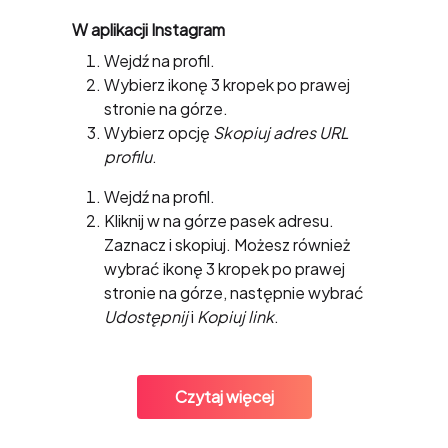
Jak skopiować link do profilu na
W aplikacji Instagram
Instagram?
Wejdź na profil.
Wybierz ikonę 3 kropek po prawej
stronie na górze.
Wybierz opcję
Skopiuj adres URL
profilu
.
W przeglądarce
Wejdź na profil.
Kliknij w na górze pasek adresu.
Zaznacz i skopiuj. Możesz również
wybrać ikonę 3 kropek po prawej
stronie na górze, następnie wybrać
Udostępnij
i
Kopiuj link
.
Czytaj więcej