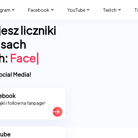
agram
Facebook
YouTube
Twitch
T
sz liczniki
isach
h:
TikT
|
ocial Media!
ebook
ajki i follow na fanpage!
tube