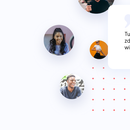
Tu
zd
wi