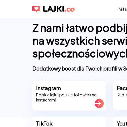
Inst
Z nami łatwo podbije
na wszystkich serw
społecznościowyc
Dodatkowy boost dla Twoich profili w S
Instagram
Fac
Polskie lajki i polskie followers na
Kup l
Instagram!
TikTok
You