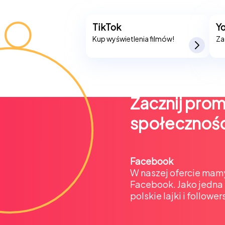
TikTok
Y
Kup wyświetlenia filmów!
Za
Zacznij pro
społecznoś
Facebook
W naszej ofercie mamy
Facebook. Jako jedna z
polskie lajki i follow