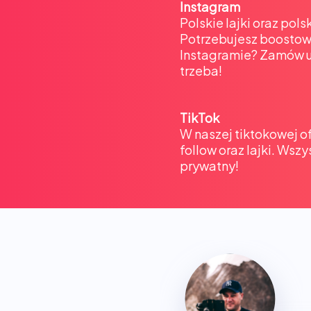
Instagram
Polskie lajki oraz pol
Potrzebujesz boostowa
Instagramie? Zamów u
trzeba!
TikTok
W naszej tiktokowej o
follow oraz lajki. Wszy
prywatny!