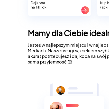
Daj kopa
Kup la
na TikTok!
łapki
Mamy dla Ciebie ideal
Jesteś w najlepszym miejscu i w najleps
Mediach. Nasze usługi są całkiem szybk
akurat potrzebujesz i daj kopa na swój
sama przyjemność 🥰