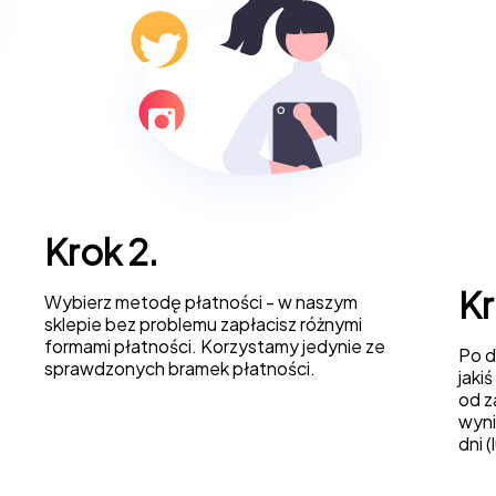
Krok 2.
Kr
Wybierz metodę płatności - w naszym
sklepie bez problemu zapłacisz różnymi
formami płatności. Korzystamy jedynie ze
Po d
sprawdzonych bramek płatności.
jaki
od z
wyni
dni 