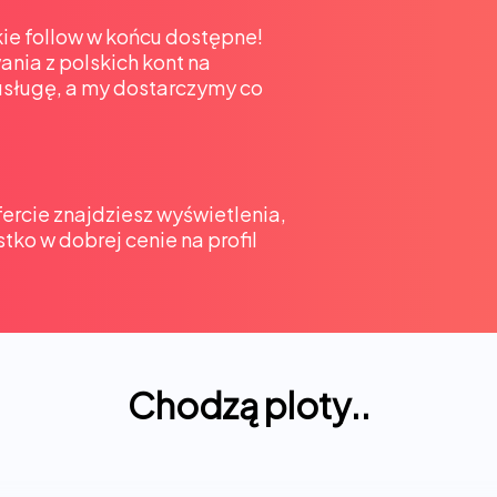
skie follow w końcu dostępne!
nia z polskich kont na
sługę, a my dostarczymy co
fercie znajdziesz wyświetlenia,
stko w dobrej cenie na profil
Chodzą ploty..